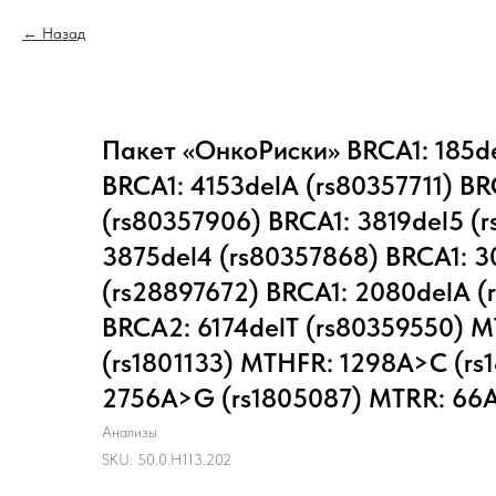
Назад
Пакет «ОнкоРиски» BRCA1: 185d
BRCA1: 4153delA (rs80357711) BR
(rs80357906) BRCA1: 3819del5 (
3875del4 (rs80357868) BRCA1: 
(rs28897672) BRCA1: 2080delA (
BRCA2: 6174delT (rs80359550) 
(rs1801133) MTHFR: 1298A>C (rs1
2756A>G (rs1805087) MTRR: 66A
Анализы
SKU:
50.0.H113.202