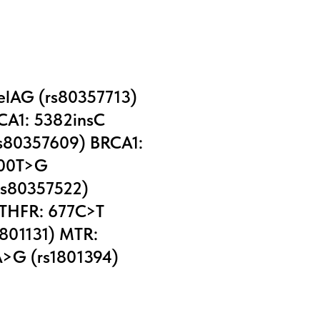
elAG (rs80357713)
CA1: 5382insC
rs80357609) BRCA1:
300T>G
rs80357522)
MTHFR: 677C>T
801131) MTR:
>G (rs1801394)