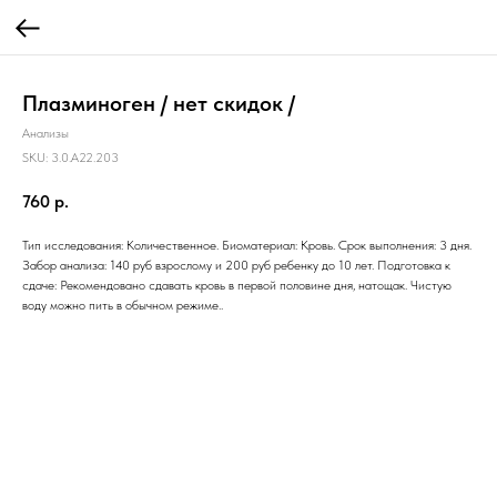
Плазминоген / нет скидок /
Анализы
SKU:
3.0.A22.203
760
р.
Тип исследования: Количественное. Биоматериал: Кровь. Срок выполнения: 3 дня.
Забор анализа: 140 руб взрослому и 200 руб ребенку до 10 лет. Подготовка к
сдаче: Рекомендовано сдавать кровь в первой половине дня, натощак. Чистую
воду можно пить в обычном режиме..