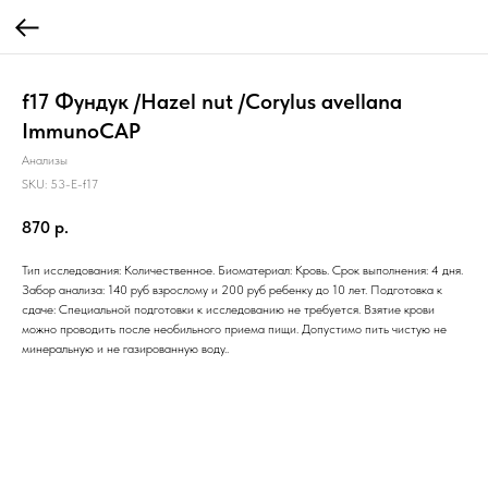
f17 Фундук /Hazel nut /Corylus avellana
ImmunoCAP
Анализы
SKU:
53-E-f17
870
р.
Тип исследования: Количественное. Биоматериал: Кровь. Срок выполнения: 4 дня.
Забор анализа: 140 руб взрослому и 200 руб ребенку до 10 лет. Подготовка к
сдаче: Специальной подготовки к исследованию не требуется. Взятие крови
можно проводить после необильного приема пищи. Допустимо пить чистую не
минеральную и не газированную воду..