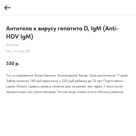
Антитела к вирусу гепатита D, IgM (Anti-
HDV IgM)
Анализы
SKU:
11.4.A2.201
550
р.
Тип исследования: Качественное. Биоматериал: Кровь. Срок выполнения: 11 дней.
Забор анализа: 140 руб взрослому и 200 руб ребенку до 10 лет. Подготовка к
сдаче: Можно сдавать кровь в течение дня, не ранее, чем через 3 часа после
приема пищи или утром натощак. Чистую воду можно пить в обычном режиме..