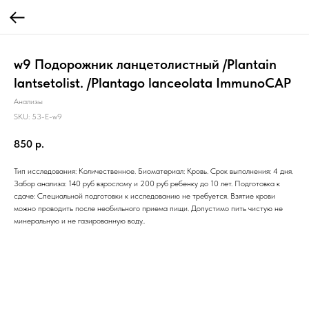
w9 Подорожник ланцетолистный /Plantain
lantsetolist. /Plantago lanceolata ImmunoCAP
Анализы
SKU:
53-E-w9
850
р.
Тип исследования: Количественное. Биоматериал: Кровь. Срок выполнения: 4 дня.
Забор анализа: 140 руб взрослому и 200 руб ребенку до 10 лет. Подготовка к
сдаче: Специальной подготовки к исследованию не требуется. Взятие крови
можно проводить после необильного приема пищи. Допустимо пить чистую не
минеральную и не газированную воду..