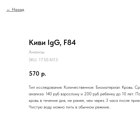
Назад
Киви IgG, F84
Анализы
SKU:
17.50.A113
570
р.
Тип исследования: Количественное. Биоматериал: Кровь. Ср
анализа: 140 руб взрослому и 200 руб ребенку до 10 лет. П
кровь в течение дня, не ранее, чем через 3 часа после при
Чистую воду можно пить в обычном режиме..