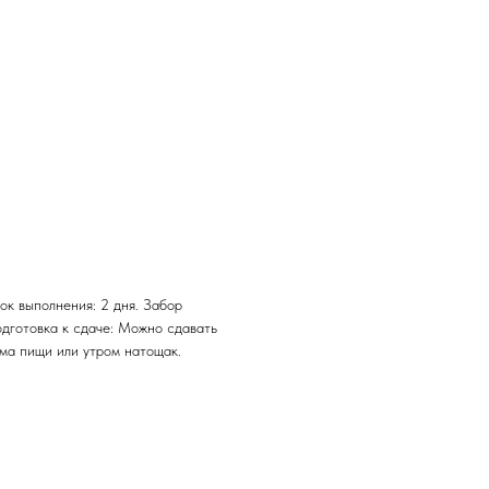
ок выполнения: 2 дня. Забор
одготовка к сдаче: Можно сдавать
ема пищи или утром натощак.