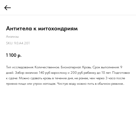
Антитела к митохондриям
Анализы
SKU:
9.0.A4.201
1 100
р.
Тип исследования: Количественное. Биоматериал: Кровь. Срок выполнения: 9
дней. Забор анализа: 140 руб взрослому и 200 руб ребенку до 10 лет. Подготовка
к сдаче: Можно сдавать кровь в течение дня, не ранее, чем через 3 часа после
приема пищи или утром натощак. Чистую воду можно пить в обычном режиме..