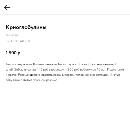
Криоглобулины
Анализы
SKU:
10.0.A8.201
1 500
р.
Тип исследования: Количественное. Биоматериал: Кровь. Срок выполнения: 10
дней. Забор анализа: 140 руб взрослому и 200 руб ребенку до 10 лет. Подготовка
к сдаче: Рекомендовано сдавать кровь в первой половине дня, натощак. Чистую
воду можно пить в обычном режиме..