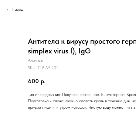
Назад
Антитела к вирусу простого герп
simplex virus I), IgG
Анализы
SKU:
11.8.A5.201
600
р.
Тип исследования: Полуколичественное. Биоматериал: Кровь
Подготовка к сдаче: Можно сдавать кровь в течение дня, не
приема пищи или утром натощак. Чистую воду можно пить в