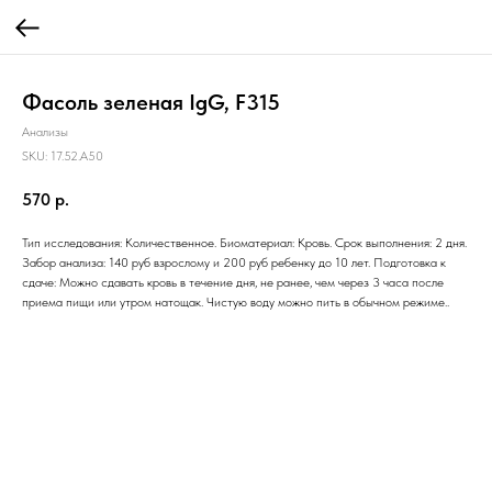
Фасоль зеленая IgG, F315
Анализы
SKU:
17.52.A50
570
р.
Тип исследования: Количественное. Биоматериал: Кровь. Срок выполнения: 2 дня.
Забор анализа: 140 руб взрослому и 200 руб ребенку до 10 лет. Подготовка к
сдаче: Можно сдавать кровь в течение дня, не ранее, чем через 3 часа после
приема пищи или утром натощак. Чистую воду можно пить в обычном режиме..