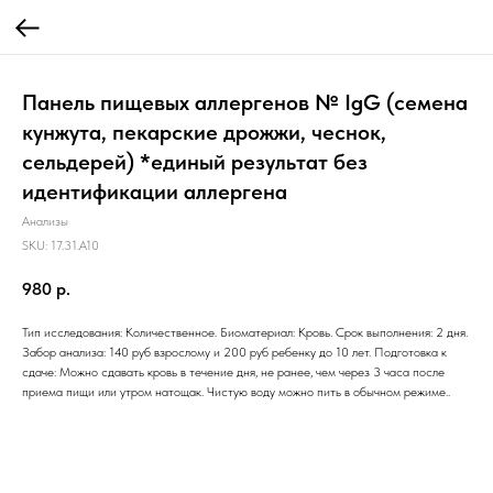
Панель пищевых аллергенов № IgG (семена
кунжута, пекарские дрожжи, чеснок,
сельдерей) *единый результат без
идентификации аллергена
Анализы
SKU:
17.31.A10
980
р.
Тип исследования: Количественное. Биоматериал: Кровь. Срок выполнения: 2 дня.
Забор анализа: 140 руб взрослому и 200 руб ребенку до 10 лет. Подготовка к
сдаче: Можно сдавать кровь в течение дня, не ранее, чем через 3 часа после
приема пищи или утром натощак. Чистую воду можно пить в обычном режиме..