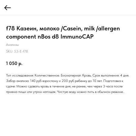
f78 Казеин, молоко /Casein, milk /allergen
component nBos d8 ImmunoCAP
Анализы
SKU:
53-E-f78
1 050
р.
Тип исследования: Количественное. Биоматериал: Кровь. Срок выполнения: 4 дня.
Забор анализа: 140 руб взрослому и 200 руб ребенку до 10 лет. Подготовка к
сдаче: Можно сдавать кровь в течение дня, не ранее, чем через 3 часа после
приема пищи или утром натощак. Чистую воду можно пить в обычном режиме..