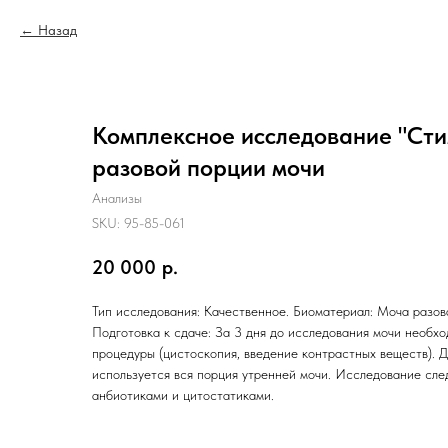
Назад
Комплексное исследование "Сти
разовой порции мочи
Анализы
SKU:
95-85-061
20 000
р.
Тип исследования: Качественное. Биоматериал: Моча разова
Подготовка к сдаче: За 3 дня до исследования мочи необх
процедуры (цистоскопия, введение контрастных веществ). 
используется вся порция утренней мочи. Исследование сле
анбиотиками и цитостатиками.