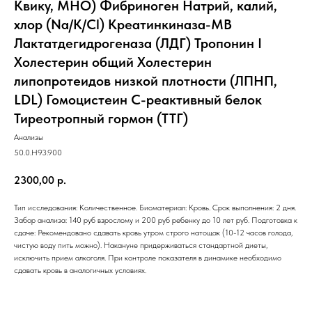
Квику, МНО) Фибриноген Натрий, калий,
хлор (Na/K/Cl) Креатинкиназа-МВ
Лактатдегидрогеназа (ЛДГ) Тропонин I
Холестерин общий Холестерин
липопротеидов низкой плотности (ЛПНП,
LDL) Гомоцистеин С-реактивный белок
Тиреотропный гормон (ТТГ)
Анализы
50.0.H93.900
2300,00
р.
Тип исследования: Количественное. Биоматериал: Кровь. Срок выполнения: 2 дня.
Забор анализа: 140 руб взрослому и 200 руб ребенку до 10 лет руб. Подготовка к
сдаче: Рекомендовано сдавать кровь утром строго натощак (10-12 часов голода,
чистую воду пить можно). Накануне придерживаться стандартной диеты,
исключить прием алкоголя. При контроле показателя в динамике необходимо
сдавать кровь в аналогичных условиях.