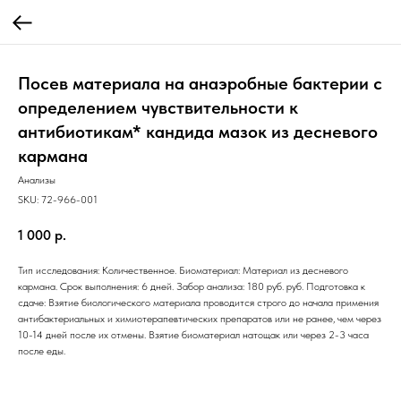
Посев материала на анаэробные бактерии с
определением чувcтвительности к
антибиотикам* кандида мазок из десневого
кармана
Анализы
SKU:
72-966-001
1 000
р.
Тип исследования: Количественное. Биоматериал: Материал из десневого
кармана. Срок выполнения: 6 дней. Забор анализа: 180 руб. руб. Подготовка к
сдаче: Взятие биологического материала проводится строго до начала примения
антибактериальных и химиотерапевтических препаратов или не ранее, чем через
10-14 дней после их отмены. Взятие биоматериал натощак или через 2-3 часа
после еды.