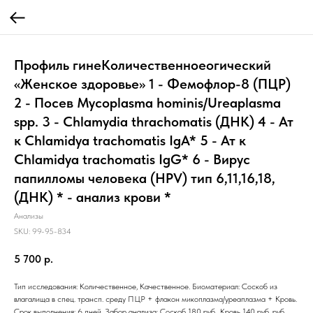
Профиль гинеКоличественноеогический
«Женское здоровье» 1 - Фемофлор-8 (ПЦР)
2 - Посев Mycoplasma hominis/Ureaplasma
spp. 3 - Chlamydia thrachomatis (ДНК) 4 - Ат
к Chlamidya trachomatis IgA* 5 - Ат к
Chlamidya trachomatis IgG* 6 - Вирус
папилломы человека (HPV) тип 6,11,16,18,
(ДНК) * - анализ крови *
Анализы
SKU:
99-95-834
5 700
р.
Тип исследования: Количественное, Качественное. Биоматериал: Соскоб из
влагалища в спец. трансп. среду ПЦР + флакон микоплазма/уреаплазма + Кровь.
Срок выполнения: 6 дней. Забор анализа: Соскоб 180 руб., Кровь 140 руб. руб.