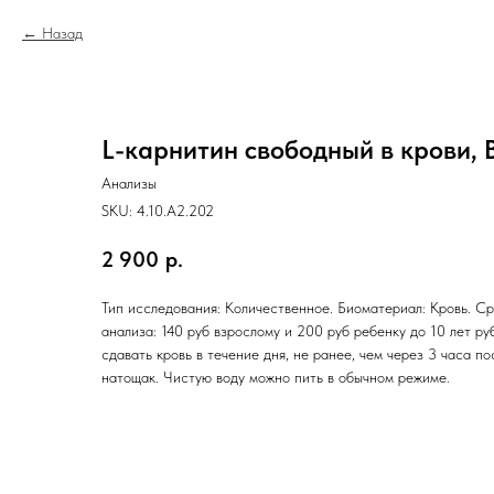
Назад
L-карнитин свободный в крови
Анализы
SKU:
4.10.A2.202
2 900
р.
Тип исследования: Количественное. Биоматериал: Кровь. Ср
анализа: 140 руб взрослому и 200 руб ребенку до 10 лет ру
сдавать кровь в течение дня, не ранее, чем через 3 часа п
натощак. Чистую воду можно пить в обычном режиме.