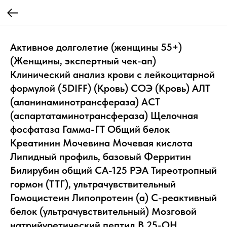
Активное долголетие (женщины 55+)
(Женщины, экспертный чек-ап)
Клинический анализ крови с лейкоцитарной
формулой (5DIFF) (Кровь) СОЭ (Кровь) АЛТ
(аланинаминотрансфераза) АСТ
(аспартатаминотрансфераза) Щелочная
фосфатаза Гамма-ГТ Общий белок
Креатинин Мочевина Мочевая кислота
Липидный профиль, базовый Ферритин
Билирубин общий CA-125 РЭА Тиреотропный
гормон (ТТГ), ультрачувствительный
Гомоцистеин Липопротеин (а) С-реактивный
белок (ультрачувствительный) Мозговой
натрийуретический пептид B 25-ОН