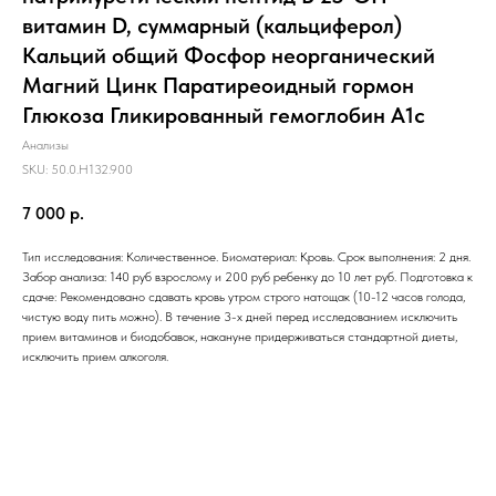
витамин D, суммарный (кальциферол)
Кальций общий Фосфор неорганический
Магний Цинк Паратиреоидный гормон
Глюкоза Гликированный гемоглобин А1с
Анализы
SKU:
50.0.H132.900
7 000
р.
Тип исследования: Количественное. Биоматериал: Кровь. Срок выполнения: 2 дня.
Забор анализа: 140 руб взрослому и 200 руб ребенку до 10 лет руб. Подготовка к
сдаче: Рекомендовано сдавать кровь утром строго натощак (10-12 часов голода,
чистую воду пить можно). В течение 3-х дней перед исследованием исключить
прием витаминов и биодобавок, накануне придерживаться стандартной диеты,
исключить прием алкоголя.