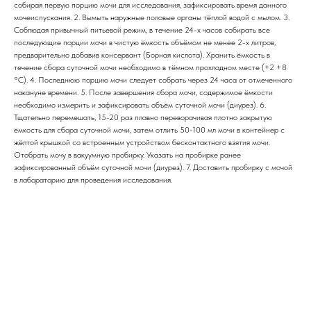
собирая первую порцию мочи для исследования, зафиксировать время данного
мочеиспускания. 2. Вымыть наружные половые органы тёплой водой с мылом. 3.
Соблюдая привычный питьевой режим, в течение 24-х часов собирать все
последующие порции мочи в чистую ёмкость объёмом не менее 2-х литров,
предварительно добавив консервант (Борная кислота). Хранить ёмкость в
течение сбора суточной мочи необходимо в тёмном прохладном месте (+2 +8
°C). 4. Последнюю порцию мочи следует собрать через 24 часа от отмеченного
накануне времени. 5. После завершения сбора мочи, содержимое ёмкости
необходимо измерить и зафиксировать объём суточной мочи (диурез). 6.
Тщательно перемешать, 15-20 раз плавно переворачивая плотно закрытую
ёмкость для сбора суточной мочи, затем отлить 50-100 мл мочи в контейнер с
жёлтой крышкой со встроенным устройством бесконтактного взятия мочи.
Отобрать мочу в вакуумную пробирку. Указать на пробирке ранее
зафиксированный объём суточной мочи (диурез). 7. Доставить пробирку с мочой
в лабораторию для проведения исследования.