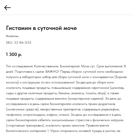
Гистамин в суточной моче
Анализы
SKU:
33-86-035
1 300
р.
Тип исследования: Количественное. Биоматериал: Моча сут.. Срок выполнения: 8
дней. Подготовка к сдаче: ВАЖНО! Перед сбором суточной мочи необходимо
получить в лаборатории набор для сбора суточной мочи с консервантом (Борная
кислота) и инструкцию по его использованию! За два дня до сбора мочи
исключить пищевые продукты, повышающие содержание серотонина (шоколад,
сыры и другие молочные продукты, бананы, ананасы, томаты, яйца), а также
пищевые продукты, содержащие ванилин (кондитерские изделия). За день до
исследования и в день сдачи биоматериала исключить прием диуретиков
(мочегонных средств), лекарственных препаратов, содержащих раувольфию,
теофиллин, нитроглицерин, кофеин, этанол. За день до исследования и в день
сдачи биоматериала избегать эмоциональных стрессов и физических нагрузок
(спортивные тренировки), исключить прием алкоголя. Правила взятия
биологического материала: 1. Утром опорожнить мочевой пузырь в унитаз, не