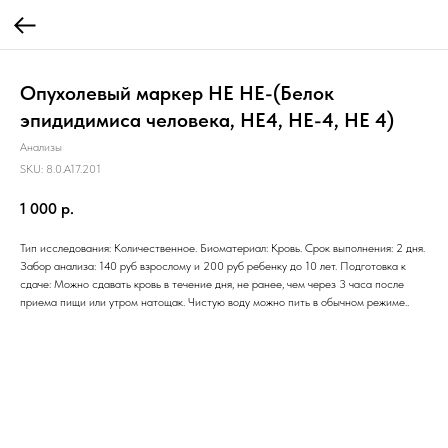
Опухолевый маркер НЕ HE-(Белок
эпидидимиса человека, НЕ4, НЕ-4, НЕ 4)
Анализы
SKU:
8.0.A17.201
1 000
р.
Тип исследования: Количественное. Биоматериал: Кровь. Срок выполнения: 2 дня.
Забор анализа: 140 руб взрослому и 200 руб ребенку до 10 лет. Подготовка к
сдаче: Можно сдавать кровь в течение дня, не ранее, чем через 3 часа после
приема пищи или утром натощак. Чистую воду можно пить в обычном режиме..