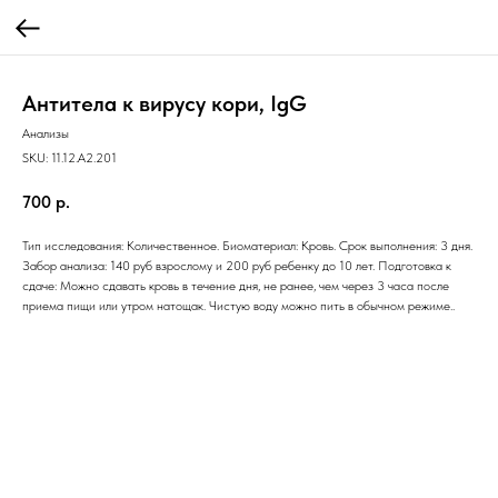
Антитела к вирусу кори, IgG
Анализы
SKU:
11.12.A2.201
700
р.
Тип исследования: Количественное. Биоматериал: Кровь. Срок выполнения: 3 дня.
Забор анализа: 140 руб взрослому и 200 руб ребенку до 10 лет. Подготовка к
сдаче: Можно сдавать кровь в течение дня, не ранее, чем через 3 часа после
приема пищи или утром натощак. Чистую воду можно пить в обычном режиме..