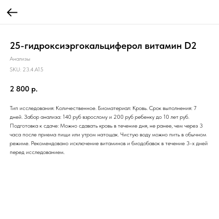
25-гидроксиэргокальциферол витамин D2
Анализы
SKU:
23.4.A15
2 800
р.
Тип исследования: Количественное. Биоматериал: Кровь. Срок выполнения: 7
дней. Забор анализа: 140 руб взрослому и 200 руб ребенку до 10 лет руб.
Подготовка к сдаче: Можно сдавать кровь в течение дня, не ранее, чем через 3
часа после приема пищи или утром натощак. Чистую воду можно пить в обычном
режиме. Рекомендовано исключение витаминов и биодобавок в течение 3-х дней
перед исследованием.