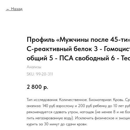
Назад
Профиль «Мужчины после 45-ти» 
С-реактивный белок 3 - Гомоцис
общий 5 - ПСА свободный 6 - Те
Анализы
SKU:
99-20-311
2 800
р.
Тип исследования: Количественное. Биоматериал: Кровь. Ср
анализа: 140 руб взрослому и 200 руб ребенку до 10 лет ру
рекомендуется сдавать утром, натощак (не менее 8 и не бо
пить негазированную воду). Исключить физическое и эмоц
курить за 30 минут до сдачи крови.