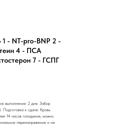
1 - NT-pro-BNP 2 -
теин 4 - ПСА
стостерон 7 - ГСПГ
ок выполнения: 2 дня. Забор
б. Подготовка к сдаче: Кровь
лее 14 часов голодания, можно
иональное перенапряжение и не