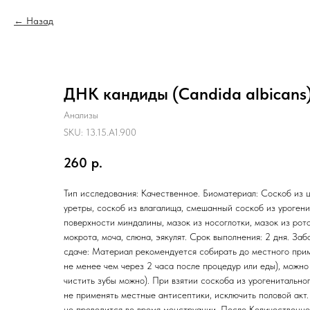
Назад
ДНК кандиды (Candida albicans
Анализы
SKU:
13.15.A1.900
260
р.
Тип исследования: Качественное. Биоматериал: Соскоб из ц
уретры, соскоб из влагалища, смешанный соскоб из урогени
поверхности миндалины, мазок из носоглотки, мазок из рот
мокрота, моча, слюна, эякулят. Срок выполнения: 2 дня. Заб
сдаче: Материал рекомендуется собирать до местного прим
не менее чем через 2 часа после процедур или еды), можно
чистить зубы можно). При взятии соскоба из урогенитально
не применять местные антисептики, исключить половой акт
не проводится во время менструации. После Количественно