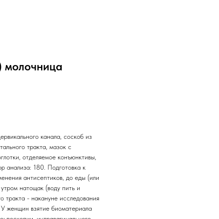
) молочница
ервикального канала, соскоб из
тального тракта, мазок с
оглотки, отделяемое конъюнктивы,
ор анализа: 180. Подготовка к
енения антисептиков, до еды (или
 утром натощак (воду пить и
го тракта - накануне исследования
. У женщин взятие биоматериала
еьпоскопии, интравагинального