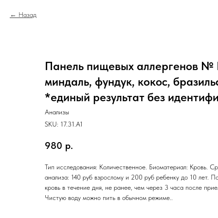
Назад
Панель пищевых аллергенов № I
миндаль, фундук, кокос, бразиль
*единый результат без идентиф
Анализы
SKU:
17.31.A1
980
р.
Тип исследования: Количественное. Биоматериал: Кровь. Ср
анализа: 140 руб взрослому и 200 руб ребенку до 10 лет. П
кровь в течение дня, не ранее, чем через 3 часа после при
Чистую воду можно пить в обычном режиме..