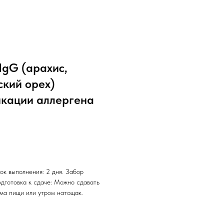
gG (арахис,
ский орех)
икации аллергена
ок выполнения: 2 дня. Забор
одготовка к сдаче: Можно сдавать
ема пищи или утром натощак.