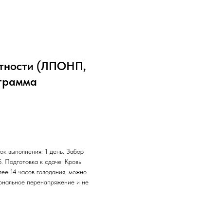
отности (ЛПОНП,
ограмма
ок выполнения: 1 день. Забор
б. Подготовка к сдаче: Кровь
лее 14 часов голодания, можно
иональное перенапряжение и не