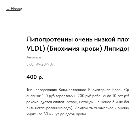
Назад
Липопротеины очень низкой пл
VLDL) (Биохимия крови) Липид
Анализы
SKU:
99-20-907
400
р.
Тип исследования: Количественное. Биоматериал: Кровь. Ср
анализа: 140 руб взрослому и 200 руб ребенку до 10 лет ру
рекомендуется сдавать утром, натощак (не менее 8 и не бо
пить негазированную воду). Исключить физическое и эмоц
курить за 30 минут до сдачи крови.