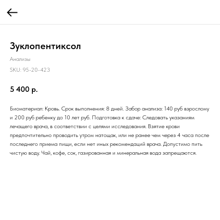
Зуклопентиксол
Анализы
SKU:
95-20-423
5 400
р.
Биоматериал: Кровь. Срок выполнения: 8 дней. Забор анализа: 140 руб взрослому
и 200 руб ребенку до 10 лет руб. Подготовка к сдаче: Следовать указаниям
лечащего врача, в соответствии с целями исследования. Взятие крови
предпочтительно проводить утром натощак, или не ранее чем через 4 часа после
последнего приема пищи, если нет иных рекомендаций врача. Допустимо пить
чистую воду. Чай, кофе, сок, газированная и минеральная вода запрещаются.