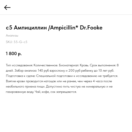
c5 Ампициллин /Ampicillin* Dr.Fooke
Анализы
SKU:
55-G-c5
1 800
р.
Тип исследования: Количественное. Биоматериал: Кровь. Срок выполнения: 8
дней. Забор анализа: 140 руб взрослому и 200 руб ребенку до 10 лет руб.
Подготовка к сдаче: Специальной подготовки к исследованию не требуется.
Взятие крови проводится натощак или не ранее, чем через 4 часа после
необильного приема пищи. Допустимо пить чистую не минеральную и не
газированную воду. Чай, кофе, сок запрещаются.