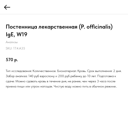
Постенница лекарственная (P. officinalis)
IgE, W19
Анализы
SKU:
17.4.A35
570
р.
Тип исследования: Количественное. Биоматериал: Кровь. Срок выполнения: 2 дня.
Забор анализа: 140 руб взрослому и 200 руб ребенку до 10 лет. Подготовка к
сдаче: Можно сдавать кровь в течение дня, не ранее, чем через 3 часа после
приема пищи или утром натощак. Чистую воду можно пить в обычном режиме..