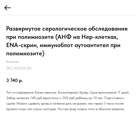
Развернутое серологическое обследование
при полимиозите (АНФ на Hep-клетках,
ENA-скрин, иммуноблот аутоантител при
полимиозите)
Анализы
SKU:
9.0.D10.201
3 740
р.
Тип исследования: Качественное. Биоматериал: Кровь. Срок выполнения: 11 дней.
Забор анализа: 140 руб взрослому и 200 руб ребенку до 10 лет. Подготовка к
сдаче: Можно сдавать кровь в течение дня, не ранее, чем через 3 часа после
приема пищи или утром натощак. Чистую воду можно пить в обычном режиме..