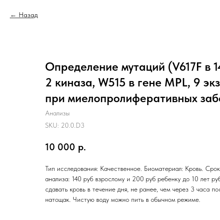
Назад
Определение мутаций (V617F в 14
2 киназа, W515 в гене MPL, 9 эк
при миелопролиферативных заб
Анализы
SKU:
20.0.D3
10 000
р.
Тип исследования: Качественное. Биоматериал: Кровь. Срок
анализа: 140 руб взрослому и 200 руб ребенку до 10 лет ру
сдавать кровь в течение дня, не ранее, чем через 3 часа п
натощак. Чистую воду можно пить в обычном режиме.