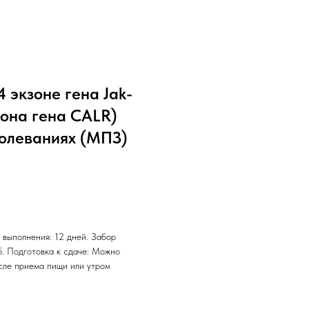
 экзоне гена Jak-
зона гена CALR)
олеваниях (МПЗ)
 выполнения: 12 дней. Забор
б. Подготовка к сдаче: Можно
осле приема пищи или утром