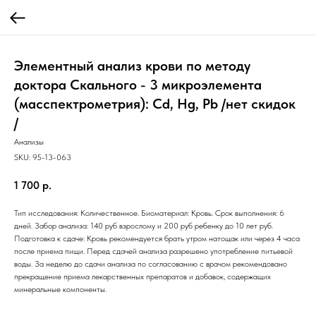
Элементный анализ крови по методу
доктора Скального - 3 микроэлемента
(масспектрометрия): Cd, Hg, Pb /нет скидок
/
Анализы
SKU:
95-13-063
1 700
р.
Тип исследования: Количественное. Биоматериал: Кровь. Срок выполнения: 6
дней. Забор анализа: 140 руб взрослому и 200 руб ребенку до 10 лет руб.
Подготовка к сдаче: Кровь рекомендуется брать утром натощак или через 4 часа
после приема пищи. Перед сдачей анализа разрешено употребление питьевой
воды. За неделю до сдачи анализа по согласованию с врачом рекомендовано
прекращение приема лекарственных препаратов и добавок, содержащих
минеральные компоненты.