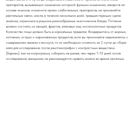
препаратов, вызывающих изменение моторной функции кишечника, лекарств на
основе энзимов, исключите прием слабительных, препаратов, не применяйте
ректальные свечи, масла; в течение нескольких дней, предшествующих сдаче
анализа, ограничьте в рационе разнообразные экзотические блюда. Питание
должно состоять из овощей, фруктов, злаковых каш, кисломолочных продуктов.
Количество пищи должно быть в нормальных пределах. Воздержитесь от жирных,
копченых, острых и маринованных продуктов; если вы принимаете медикаменты с
содержанием железа и висмута, то их необходимо отменить за 2 суток до сбора
кала для исследования; после рентгенографии с контрастным веществом
(барием), кал на копрограмму собирать не ранее, чем через 7–10 дней после
исследования; женщинам не рекомендуется сдавать анализ во время месячных.