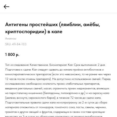
Антигены простейших (лямблии, амёбы,
криптоспоридии) в кале
Анализы
SKU:
49-84-103
1 800
р.
Тип исследования: Качественное. Биоматериал: Кал. Срок выполнения: 2 дня.
Подготовка к сдаче: Кал следует сдавать до начала приёма антибиотиков и
химиотерапевтических препаратов (если это невозможно, то не ранее чем через
12 часов после отмены препарата). Не допустимо использование свечей. Перед
исследованием необходимо исключить прием слабительных препаратов,
введение ректальных свечей, масел, ограничить прием медикаментов, влияющих
на перистальтику кишечника (белладонны, пилокарпина и др.) и на окраску кала
(железа, висмута, сернокислого бария), в течение 72 часов до сдачи кала.
Подготовительные правила сдачи кала на копрограмму: за 2-е суток до сбора
материала откажитесь от помидоров, томатного сока, пасты, свеклы, черники,
гранатов и других овощей и фруктов, содержащих в своем составе красящие
вещества; за 3-е суток до сбора кала откажитесь от приема антибиотиков,