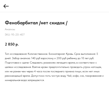
Фенобарбитал /нет скидок /
Анализы
SKU:
95-20-407
2 850
р.
Тип исследования: Количественное. Биоматериал: Кровь. Срок выполнения: 5
дней. Забор анализа: 140 руб взрослому и 200 руб ребенку до 10 лет руб.
Подготовка к сдаче: Следовать указаниям лечащего врача, в соответствии с
целями исследования. Взятие крови предпочтительно проводить утром натощак,
или не ранее чем через 4 часа после последнего приема пищи, если нет иных
рекомендаций врача. Допустимо пить чистую воду. Чай, кофе, сок, газированная и
минеральная вода запрещаются.