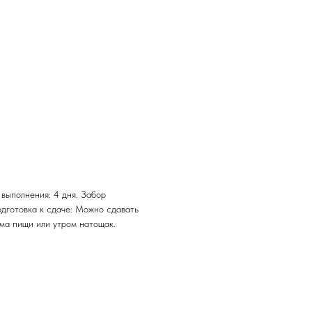
 выполнения: 4 дня. Забор
одготовка к сдаче: Можно сдавать
ема пищи или утром натощак.