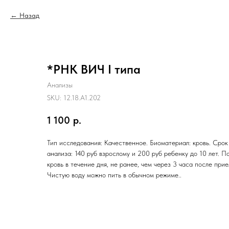
Назад
*РНК ВИЧ I типа
Анализы
SKU:
12.18.A1.202
1 100
р.
Тип исследования: Качественное. Биоматериал: кровь. Срок
анализа: 140 руб взрослому и 200 руб ребенку до 10 лет. П
кровь в течение дня, не ранее, чем через 3 часа после при
Чистую воду можно пить в обычном режиме..