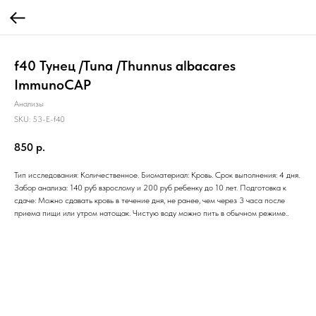
f40 Тунец /Tuna /Thunnus albacares
ImmunoCAP
Анализы
SKU:
53-E-f40
850
р.
Тип исследования: Количественное. Биоматериал: Кровь. Срок выполнения: 4 дня.
Забор анализа: 140 руб взрослому и 200 руб ребенку до 10 лет. Подготовка к
сдаче: Можно сдавать кровь в течение дня, не ранее, чем через 3 часа после
приема пищи или утром натощак. Чистую воду можно пить в обычном режиме..