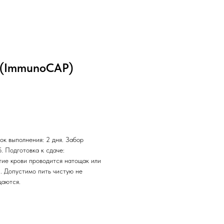
E (ImmunoCAP)
ок выполнения: 2 дня. Забор
б. Подготовка к сдаче:
тие крови проводится натощак или
. Допустимо пить чистую не
щаются.