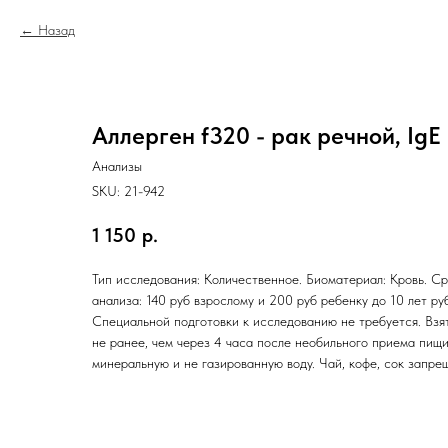
Назад
Аллерген f320 - рак речной, Ig
Анализы
SKU:
21-942
1 150
р.
Тип исследования: Количественное. Биоматериал: Кровь. Ср
анализа: 140 руб взрослому и 200 руб ребенку до 10 лет ру
Специальной подготовки к исследованию не требуется. Взя
не ранее, чем через 4 часа после необильного приема пищи
минеральную и не газированную воду. Чай, кофе, сок запре