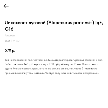
Лисохвост луговой (Alopecurus pratensis) IgE,
G16
Анализы
SKU:
17.4.A9
570
р.
Тип исследования: Количественное. Биоматериал: Кровь. Срок выполнения: 2 дня.
Забор анализа: 140 руб взрослому и 200 руб ребенку до 10 лет. Подготовка к
сдаче: Можно сдавать кровь в течение дня, не ранее, чем через 3 часа после
приема пищи или утром натощак. Чистую воду можно пить в обычном режиме..