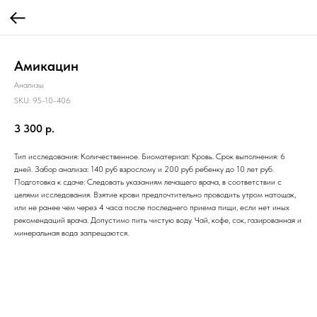
Амикацин
Анализы
SKU:
95-10-406
3 300
р.
Тип исследования: Количественное. Биоматериал: Кровь. Срок выполнения: 6
дней. Забор анализа: 140 руб взрослому и 200 руб ребенку до 10 лет руб.
Подготовка к сдаче: Следовать указаниям лечащего врача, в соответствии с
целями исследования. Взятие крови предпочтительно проводить утром натощак,
или не ранее чем через 4 часа после последнего приема пищи, если нет иных
рекомендаций врача. Допустимо пить чистую воду. Чай, кофе, сок, газированная и
минеральная вода запрещаются.