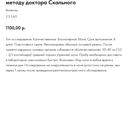
методу доктора Скального
Анализы
23.3.A5
1100,00
р.
Тип исследования: Количественное. Биоматериал: Моча. Срок выполнения: 8
дней. Подготовка к сдаче: Рекомендован обычный питьевой режим. После
туалета наружных половых органов собирается оКоличественноео 30-40 мл (1/2
- 2/3 контейнера) средней порции утренней мочи. Пробу необходимо доставить
в лабораторию максимально быстро. Возможен сбор мочи в любое время в
течение дня. Исследование на микроэлементы в моче допустимо не ранее, чем
через 1 месяц после проведения рентгеноконтрастного обследования.