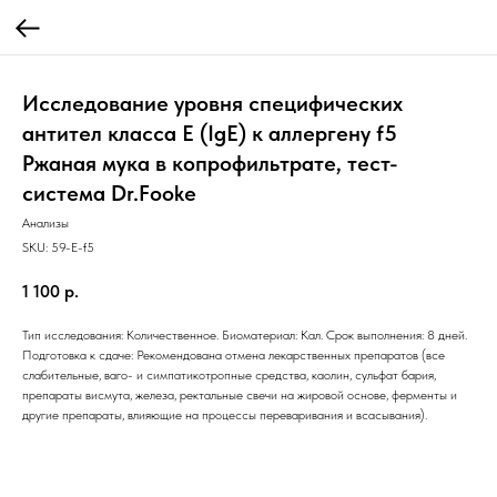
Исследование уровня специфических
антител класса E (IgE) к аллергену f5
Ржаная мука в копрофильтрате, тест-
система Dr.Fooke
Анализы
SKU:
59-E-f5
1 100
р.
Тип исследования: Количественное. Биоматериал: Кал. Срок выполнения: 8 дней.
Подготовка к сдаче: Рекомендована отмена лекарственных препаратов (все
слабительные, ваго- и симпатикотропные средства, каолин, сульфат бария,
препараты висмута, железа, ректальные свечи на жировой основе, ферменты и
другие препараты, влияющие на процессы переваривания и всасывания).