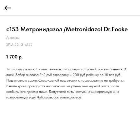
c153 Метронидазол /Metronidazol Dr.Fooke
Анализы
SKU:
55-G-c153
1 700
р.
Тип исследования: Количественное. Биоматериал: Кровь. Срок выполнения: 8
дней. Забор анализа: 140 руб взрослому и 200 руб ребенку до 10 лет руб.
Подготовка к сдаче: Специальной подготовки к исследованию не требуется.
Взятие крови проводится натощак или не ранее, чем через 4 часа после
необильного приема пищи. Допустимо пить чистую не минеральную и не
газированную воду. Чай, кофе, сок запрещаются.