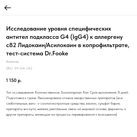
Исследование уровня специфических
антител подкласса G4 (IgG4) к аллергену
c82 Лидокаин/Асилокаин в копрофильтрате,
тест-система Dr.Fooke
Анализы
SKU:
59-G4-c82
1 150
р.
Тип исследования: Количественное. Биоматериал: Кал. Срок выполнения: 8 дней.
Подготовка к сдаче: Рекомендована отмена лекарственных препаратов (все
слабительные, ваго- и симпатикотропные средства, каолин, сульфат бария,
препараты висмута, железа, ректальные свечи на жировой основе, ферменты и
другие препараты, влияющие на процессы переваривания и всасывания).