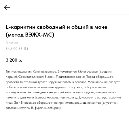
L-карнитин свободный и общий в моче
(метод ВЭЖХ-МС)
Анализы
SKU:
99-85-114
3 200
р.
Тип исследования: Количественное. Биоматериал: Моча разовая (средняя
порция). Срок выполнения: 8 дней. Подготовка к сдаче: Перед сбором мочи
провести тщательный туалет наружных половых органов. Женщинам не следует
собирать материал во время менструации. За сутки до сбора мочи на
исследование рекомендуется не употреблять овощи и фрукты, которые могут
изменить цвет мочи (свекла, морковь, черника и др.), исключить острую, соленую
пищу. За 48 часов до сбора мочи не принимать ряд медикоментов (диуретики,
витамины группы В, фурагин, аспирин).