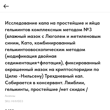
Исследование кала на простейшие и яйца
гельминтов комплексным методом №3
(влажный мазок с Люголем и метиленовым
синим, Като, комбинированный
гельминтоовоскопическим методом
(модификация двойная
седиментация+флотация), фиксированный
окрашенный мазок на криптоспоридии по
Цилю -Нильсену) Трехдневный кал.
Собирается в консервант. Лямблии,
гельминты, простейшие /нет скидок /
Анализы
SKU:
НИИ003