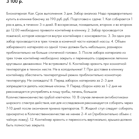
3 100
р.
Биоматериал: Кал. Срок выполнения: 3 дня. Забор анализа: Надо предварительно
купить в клинике баночку за 190 руб. руб. Подготовка к сдаче: 1. Кал собирается 1
раз в день, в течении 3-х дней. В воскресенье, понедельник, вторник и во вторник
до 12.00 необходимо привезти контейнер в клинику. 2. Забор производится
ложечкой, которая находится внутри контейнера с консервантом. 3. За один раз
забор производится в трех точках в конечной части каловой массы. 4. Объем
забираемого материала из одной точки должен быть небольшим, размером
приблизительно не больше спичечной головки. 5. После забора материала из
трех точек контейнер необходимо закрыть и перемешать содержимое легкими
круговыми движениями. Не встряхивать! 6. Контейнер хранить при комнатной
температуре в темном месте. Не в холодильнике! 7. При доставке в клинику
контейнеру обеспечить температурный режим приблизительно комнатную
температуру. Не охлаждать! 8. Перед забором материала за 2-3 дня
запрещается делать масляные клизмы. 9. Перед сбором кала за 1-2 дня не
рекомендуется употреблять в пищу грибы, печень, большое
Количественноеичество грубой клетчатки. 10. В случае лечения антибиотиками
широкого спектра действия, кал для исследования рекомендуется собирать через
7-10 дней после окончания приема препаратов. 11. Жидкий стул следует собирать
однократно в Количественноеичестве не менее 2-4 мл (приблизительно объем с
чайную ложку). 12. Контейнер хранить и переносить вертикально, крышка должна
быть полностью закрыта.