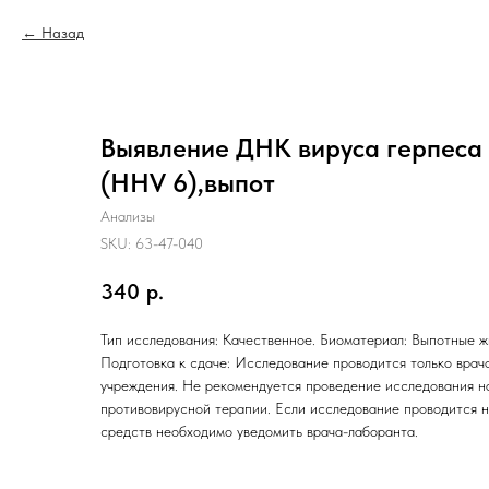
Назад
Выявление ДНК вируса герпеса 
(HHV 6),выпот
Анализы
SKU:
63-47-040
340
р.
Тип исследования: Качественное. Биоматериал: Выпотные жи
Подготовка к сдаче: Исследование проводится только врачо
учреждения. Не рекомендуется проведение исследования н
противовирусной терапии. Если исследование проводится 
средств необходимо уведомить врача-лаборанта.