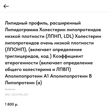
Липидный профиль, расширенный
Липидограмма Холестерин липопротеидов
низкой плотности (ЛПНП, LDL) Холестерин
липопротеидов очень низкой плотности
(ЛПОНП), (включает определение
триглицеридов, код ) Коэффициент
атерогенности (включает определение
общего холестерина и ЛПВП)
Аполипопротеин А1 Аполипопротеин В
Липопротеин (а)
Анализы
SKU:
50.0.H96.201
1 800
р.