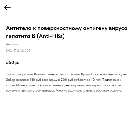
Антитела к поверхностному антигену вируса
гепатита В (Anti-HBs)
Анализы
SKU:
11.2.A2.201
550
р.
Тип исследования: Количественное. Биоматериал: Кровь. Срок выполнения: 2 дня.
Забор анализа: 140 руб взрослому и 200 руб ребенку до 10 лет. Подготовка к
сдаче: Можно сдавать кровь в течение дня, не ранее, чем через 3 часа после
приема пищи или утром натощак. Чистую воду можно пить в обычном режиме..