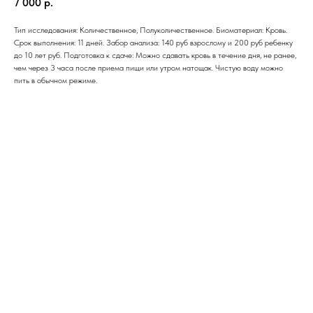
7 000
р.
Тип исследования: Количественное, Полуколичественное. Биоматериал: Кровь.
Срок выполнения: 11 дней. Забор анализа: 140 руб взрослому и 200 руб ребенку
до 10 лет руб. Подготовка к сдаче: Можно сдавать кровь в течение дня, не ранее,
чем через 3 часа после приема пищи или утром натощак. Чистую воду можно
пить в обычном режиме.