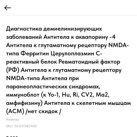
Диагностика демиелинизирующих
заболеваний Антитела к аквапорину -4
Антитела к глутаматному рецептору NMDA-
типа Ферритин Церулоплазмин С-
реактивный белок Ревматоидный фактор
(РФ) Антитела к глутаматному рецептору
NMDA-типа Антитела при
паранеопластических синдромах,
иммуноблот (к Yo-1, Hu, Ri, CV2, Ma2,
амфифизину) Антитела к скелетным мышцам
(АСМ) /нет скидок /
Анализы
SKU:
50.0.H140.900