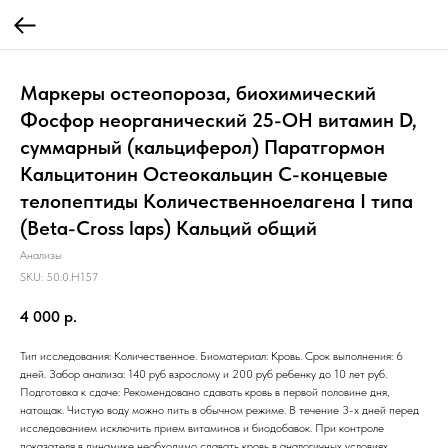
Маркеры остеопороза, биохимический
Фосфор неорганический 25-OH витамин D,
суммарный (кальциферол) Паратгормон
Кальцитонин Остеокальцин С-концевые
телопептиды Количественноелагена I типа
(Beta-Cross laps) Кальций общий
Анализы
SKU:
50.0.H157
4 000
р.
Тип исследования: Количественное. Биоматериал: Кровь. Срок выполнения: 6
дней. Забор анализа: 140 руб взрослому и 200 руб ребенку до 10 лет руб.
Подготовка к сдаче: Рекомендовано сдавать кровь в первой половине дня,
натощак. Чистую воду можно пить в обычном режиме. В течение 3-х дней перед
исследованием исключить прием витаминов и биодобавок. При контроле
показателя в динамике необходимо сдавать кровь в аналогичных условиях.